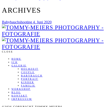
ARCHIVES
Babybauchshooting
4. Juni 2020
CLOSE
HOME
ICH
GALERIE
HOCHZEIT
COUPLE
BABYBAUCH
PORTRAIT
KINDER
FAMILIE
WORKSHOP
BLOG
KONTAKT
IMPRESSUM